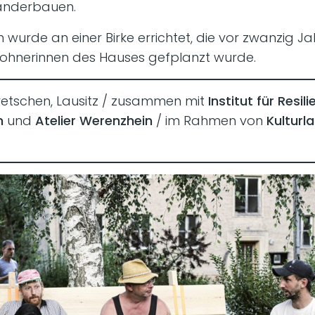
nanderbauen.
m wurde an einer Birke errichtet, die vor zwanzig J
wohnerinnen des Hauses gefplanzt wurde.
retschen, Lausitz / zusammen mit
Institut für Resil
m
und
Atelier Werenzhein
/ im Rahmen von
Kulturl