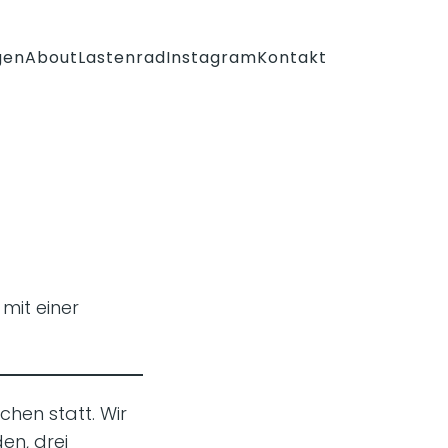
gen
About
Lastenrad
Instagram
Kontakt
mit einer
chen statt. Wir
en, drei